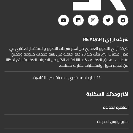
شركة آر إي | RE AQAR
شركة آر إي للتطوير العقاري من أهم شركات التطوير والاستثمار العقاري في
مصر. فبخبرتنا التي بدأت منذ 20 عام، قامت علي تلبية خدمات متنوعة وجميع
متطلبات السوق العقاري، كما اننا نمتلك الكثير من الادوات العقارية التي تمكننا
من تقديم حلول واستشارات عقارية مختلفة،
14 شارع احمد فخري - مدينة نصر - القاهرة.
اختر وحدتك السكنية
القاهرة الجديدة
هليوبوليس الجديدة