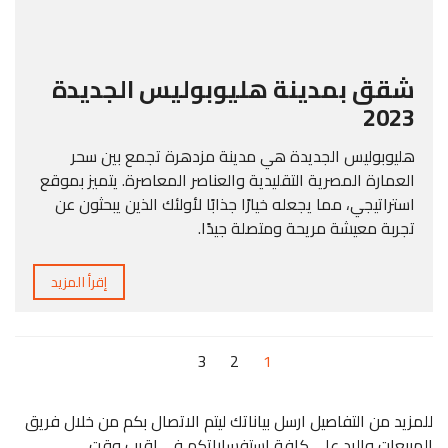
شقق بمدينة هليوبوليس الجديدة
2023
هليوبوليس الجديدة هي مدينة مزدهرة تجمع بين سحر
العمارة المصرية التقليدية والعناصر المعاصرة. يتميز بموقع
استراتيجي، مما يجعله خيارًا جذابًا لأولئك الذين يبحثون عن
تجربة معيشة مريحة ومتصلة جيدًا.
إقرأ المزيد
3
2
1
للمزيد من التفاصيل ارسل بياناتك ليتم الاتصال بكم من خلال فريق
المبيعات والرد على كافة استفساراتكم في اقرب وقت